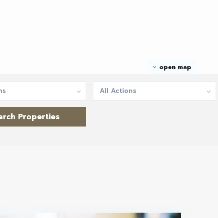
open map
ns
All Actions