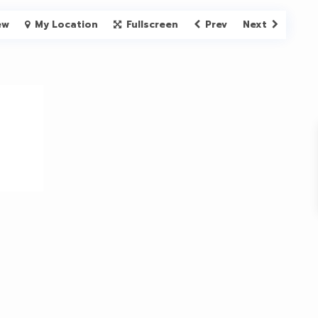
ew
My Location
Fullscreen
Prev
Next