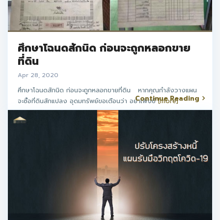
ศึกษาโฉนดสักนิด ก่อนจะถูกหลอกขาย
ที่ดิน
Apr 28, 2020
ศึกษาโฉนดสักนิด ก่อนจะถูกหลอกขายที่ดิน หากคุณกำลังวางแผน
Continue Reading
จะซื้อที่ดินสักแปลง อุดมทรัพย์ขอเตือนว่า อย่าเพิ่งซื
[more]