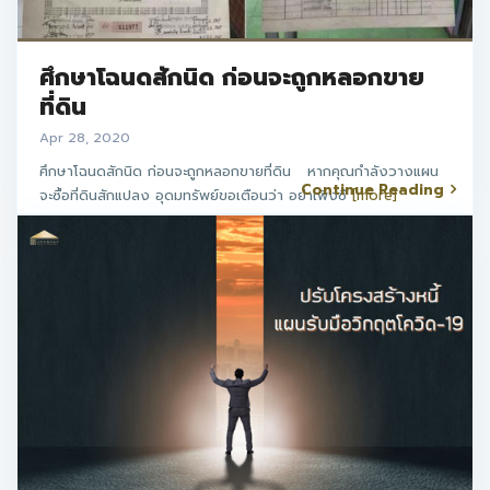
ศึกษาโฉนดสักนิด ก่อนจะถูกหลอกขาย
ที่ดิน
Apr 28, 2020
ศึกษาโฉนดสักนิด ก่อนจะถูกหลอกขายที่ดิน หากคุณกำลังวางแผน
Continue Reading
จะซื้อที่ดินสักแปลง อุดมทรัพย์ขอเตือนว่า อย่าเพิ่งซื
[more]