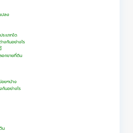
กแปลง
ธิ์ประเภทใด
่างกันอย่างไร
้
ลอกขายที่ดิน
้บ่อยๆบ้าง
งกันอย่างไร
ดิน