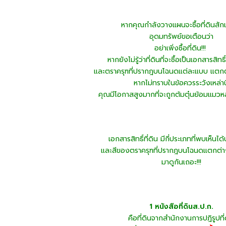
หากคุณกำลังวางแผนจะซื้อที่ดินสั
อุดมทรัพย์ขอเตือนว่า
อย่าเพิ่งซื้อที่ดิน!!!
หากยังไม่รู้ว่าที่ดินที่จะซื้อเป็นเอกสารสิท
และตราครุฑที่ปรากฎบนโฉนดแต่ละแบบ แตกต
หากไม่ทราบในข้อควรระวังเหล่านี
คุณมีโอกาสสูงมากที่จะถูกต้มตุ๋นย้อมแมวห
เอกสารสิทธิ์ที่ดิน มีกี่ประเภทที่พบเห็นได
และสีของตราครุฑที่ปรากฎบนโฉนดแตกต่า
มาดูกันเถอะ!!!
1 หนังสือที่ดินส.ป.ก.
คือที่ดินจากสำนักงานการปฎิรูปที่