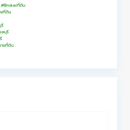
น #Brokerที่ดิน
ที่ดิน
รี
บุรี
รี
ายที่ดิน