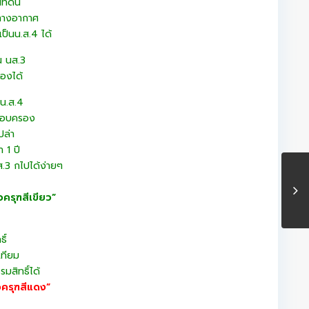
ี่ดิน
ปทางอากาศ
เป็นน.ส.4 ได้
น นส.3
องได้
ดน.ส.4
รครอบครอง
ปล่า
 1 ปี
ส.3 กไปได้ง่ายๆ
วครุฑสีเขียว”
ิ์
เทียม
สิทธิ์ได้
วครุฑสีแดง”