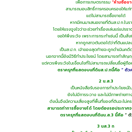
เพื่อการเกษตรกรรม
“ห้ามซื้อข
สามารถมอบสิทธิ์การครอบครองให้แก่ท
แต่ไม่สามารถซื้อขายได้
หากมีคนมาเสนอขายที่ดินส.ป.ก.ในรา
โดยให้แรงจูงใจว่าจะช่วยทำเรื่องเล่นแร่แปรธา
ขอให้พึงระวัง เพราะการกระทำเช่นนี้ เป็นสิ่
หากถูกสาวต้นตอได้ว่าที่ดินแปลง
เป็นส.ป.ก. เจ้าของสุดท้ายจะถูกดำเนินค
นอกจากนี้ยังมีวิธีทำประโยชน์ โดยสามารถทำสัญญ
แต่ควรพึงระวังในเงื่อนไขที่ไม่สามารถเปลี่ยนชื่อผู้ถื
ตราครุฑที่แสดงบนที่ดินส.ป.กนี้คือ
” ตัวค
2 น.ส.3
เป็นหนังสือรับรองการทำประโยชน์ในท
ยังไม่มีการระวาง และไม่มีภาพถ่ายท
ดังนั้นจึงมีความเสี่ยงสูงที่พื้นที่ของที่ดินจะไม่
สามารถทำการซื้อขายได้ โดยต้องรอประกาศจ
ตราครุฑที่แสดงบนที่ดินน.ส.3 นี้คือ
” ต
3 นส.3 ก