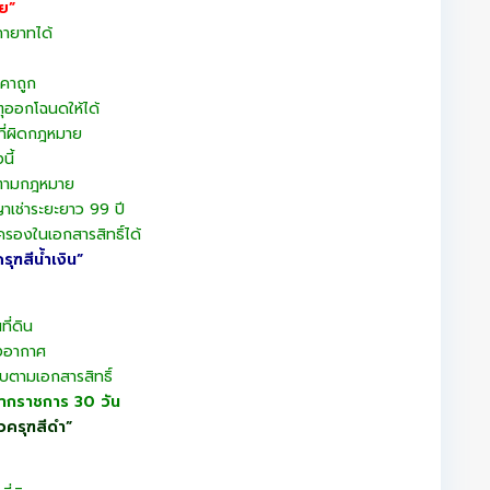
าย”
ายาทได้
คาถูก
ตุออกโฉนดให้ได้
งที่ผิดกฎหมาย
นี้
ดีตามกฎหมาย
าเช่าระยะยาว 99 ปี
อครองในเอกสารสิทธิ์ได้
รุฑสีน้ำเงิน”
ี่ดิน
างอากาศ
ครบตามเอกสารสิทธิ์
ากราชการ 30 วัน
ัวครุฑสีดำ”