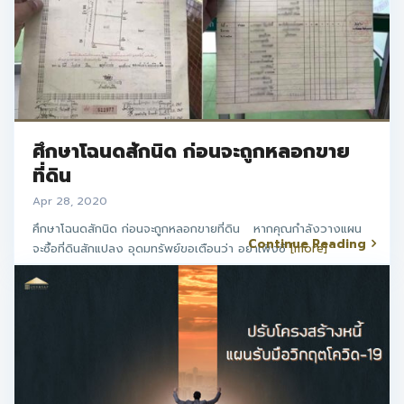
ศึกษาโฉนดสักนิด ก่อนจะถูกหลอกขาย
ที่ดิน
Apr 28, 2020
ศึกษาโฉนดสักนิด ก่อนจะถูกหลอกขายที่ดิน หากคุณกำลังวางแผน
Continue Reading
จะซื้อที่ดินสักแปลง อุดมทรัพย์ขอเตือนว่า อย่าเพิ่งซื
[more]