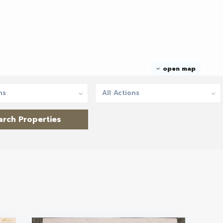
open map
ns
All Actions