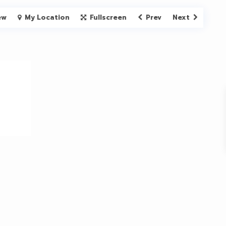
ew
My Location
Fullscreen
Prev
Next