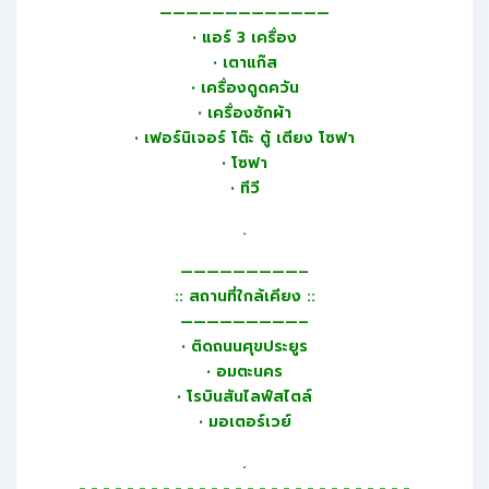
—————————————
• แอร์ 3 เครื่อง
• เตาแก๊ส
• เครื่องดูดควัน
• เครื่องซักผ้า
• เฟอร์นิเจอร์ โต๊ะ ตู้ เตียง โซฟา
• โซฟา
• ทีวี
.
—————————–
:: สถานที่ใกล้เคียง ::
—————————–
• ติดถนนศุขประยูร
• อมตะนคร
• โรบินสันไลฟ์สไตล์
• มอเตอร์เวย์
.
-.-.-.-.-.-.-.-.-.-.-.-.-.-.-.-.-.-.-.-.-.-.-.-.-.-.-.-