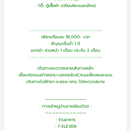
• โต๊ะ ตู้เสื้อผ้า เตรียมห้องนอนใหญ่
.
.
-.-.-.-.-.-.-.-.-.-.-.-.-.-.-.-.-.-.-.-.-.-.-.-.-.-.-.-
เพียงเดือนละ 18,000- บาท
สัญญาขั้นต่ำ 1 ปี
แรกเข้า ล่วงหน้า 1 เดือน ประกัน 2 เดือน
-.-.-.-.-.-.-.-.-.-.-.-.-.-.-.-.-.-.-.-.-.-.-.-.-.-.-.-
เดินทางสะดวกหลายเส้นทางหลัก
เชื่อมต่อถนนข้าวหลาม-มอเตอร์เวย์,ถนนเลี่ยงหนองมน
เดินทางไปพัทยา-ระยอง-กทม ได้สะดวกสบาย
.
———————————–
:: ทางเข้าหมู่บ้านรายล้อมด้วย ::
———————————–
• ร้านอาหาร
• 7-ELEVEN