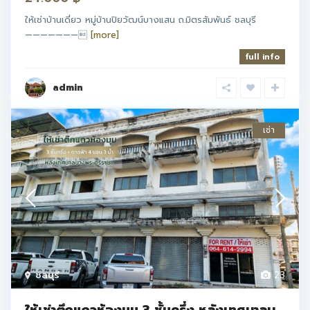
ให้เช่าบ้านเดี่ยว หมู่บ้านปิยวัฒน์บางแสน ถ.มิตรสัมพันธ์ ชลบุรี
———————
[more]
full info
admin
เช่า
ชลบุรี
23
ให้เช่าตึกแถวห้องมุม 3 ชั้นครึ่ง หลังเทศบาลบ...