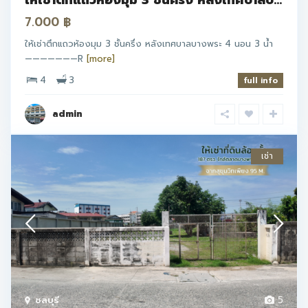
7.000 ฿
ให้เช่าตึกแถวห้องมุม 3 ชั้นครึ่ง หลังเทศบาลบางพระ 4 นอน 3 น้ำ
———————R
[more]
4
3
full info
admin
เช่า
ชลบุรี
5