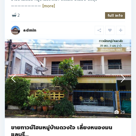
—————————
[more]
2
full info
admin
26
ขายทาวน์โฮมหมู่บ้านดวงใจ เลี่ยงหนองมน
ชลบุรี...