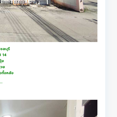
ชลบุรี
ิ 14
ุ้ย
รวย
ทั้งหลัง
-