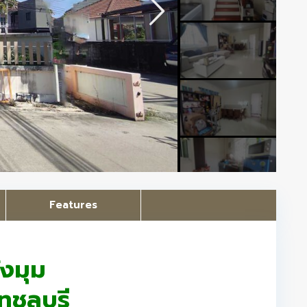
Features
ังมุม
ทชลบุรี