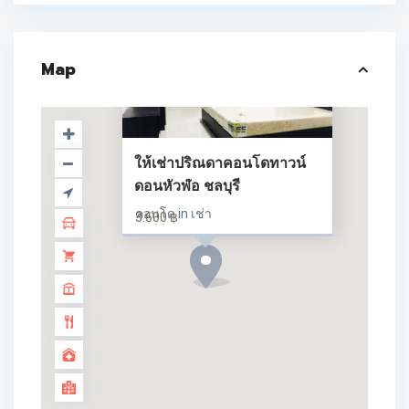
Map
ให้เช่าปริณดาคอนโดทาวน์
ดอนหัวฬ่อ ชลบุรี
คอนโด in เช่า
3.600 ฿