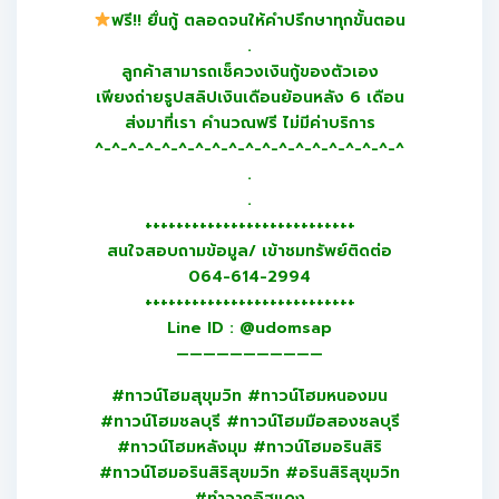
ฟรี!! ยื่นกู้ ตลอดจนให้คำปรึกษาทุกขั้นตอน
.
ลูกค้าสามารถเช็ควงเงินกู้ของตัวเอง
เพียงถ่ายรูปสลิปเงินเดือนย้อนหลัง 6 เดือน
ส่งมาที่เรา คำนวณฟรี ไม่มีค่าบริการ
^-^-^-^-^-^-^-^-^-^-^-^-^-^-^-^-^-^-^
.
.
+++++++++++++++++++++++++++
สนใจสอบถามข้อมูล/ เข้าชมทรัพย์ติดต่อ
064-614-2994
+++++++++++++++++++++++++++
Line ID : @udomsap
———————————
#ทาวน์โฮมสุขุมวิท #ทาวน์โฮมหนองมน
#ทาวน์โฮมชลบุรี #ทาวน์โฮมมือสองชลบุรี
#ทาวน์โฮมหลังมุม #ทาวน์โฮมอรินสิริ
#ทาวน์โฮมอรินสิริสุขมวิท #อรินสิริสุขุมวิท
#ทำจากอิฐแดง