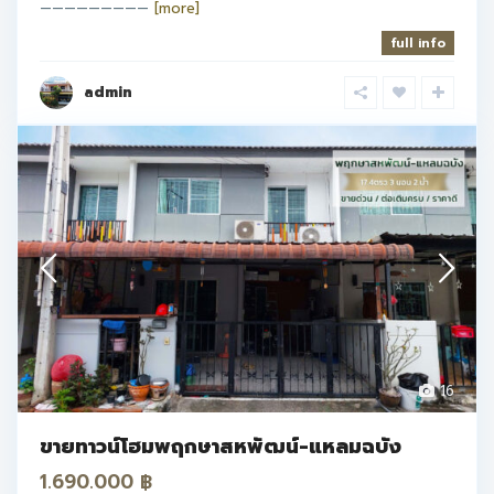
—————————
[more]
full info
admin
16
ขายทาวน์โฮมพฤกษาสหพัฒน์-แหลมฉบัง
1.690.000 ฿