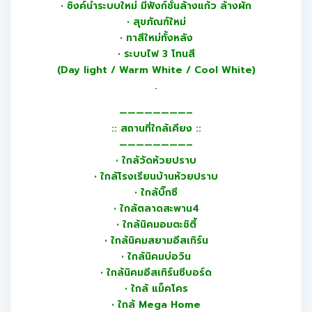
• ซิงค์น้ำระบบใหม่ มีฟังก์ชั่นล้างแก้ว ล้างผัก
• สุขภัณฑ์ใหม่
• ทาสีใหม่ทั้งหลัง
• ระบบไฟ 3 โทนสี
(Day light / Warm White / Cool White)
.
————————–
:: สถานที่ใกล้เคียง ::
————————–
• ใกล้วัดห้วยปราบ
• ใกล้โรงเรียนบ้านห้วยปราบ
• ใกล้บิ๊กซี
• ใกล้ตลาดสะพาน4
• ใกล้นิคมอมตะชิตี้
• ใกล้นิคมสยามอีสเทิร์น
• ใกล้นิคมบ่อวิน
• ใกล้นิคมอีสเทิร์นซีบอร์ด
• ใกล้ แม็คโคร
• ใกล้ Mega Home