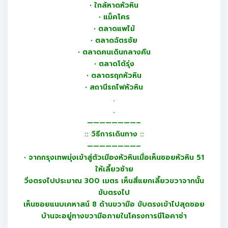
• ใกล้หาดหัวหิน
• แม็คโคร
• ตลาดแพไม้
• ตลาดฉัตรชัย
• ตลาดคนเดินกลางคืน
• ตลาดโต้รุ่ง
• ตลาดรฤกหัวหิน
• สถานีรถไฟหัวหิน
.
.
————————–
:: วิธีการเดินทาง ::
————————–
• จากกรุงเทพมุ่งเข้าสู่ตัวเมืองหัวหินเมื่อเห็นซอยหัวหิน 51
ให้เลี้ยวซ้าย
วิ่งตรงไปประมาณ 300 เมตร เห็นสี่แยกเลี้ยวขวาจากนั้น
ขับตรงไป
เห็นซอยแนบเคหาสน์ 8 ด้านขวามือ ขับตรงเข้าไปสุดซอย
บ้านจะอยู่ทางขวามือภายในโครงการนีโอคาซ่า