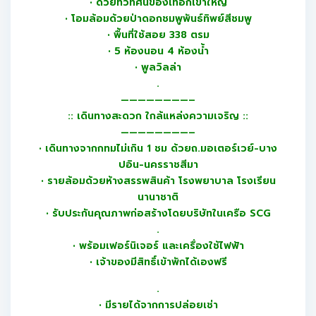
• ด้วยทิวทัศน์ของเทือกเขาใหญ่
• โอมล้อมด้วยป่าดอกชมพูพันธ์ทิพย์สีชมพู
• พื้นที่ใช้สอย 338 ตรม
• 5 ห้องนอน 4 ห้องน้ำ
• พูลวิลล่า
.
————————–
:: เดินทางสะดวก ใกล้แหล่งความเจริญ ::
————————–
• เดินทางจากกทมไม่เกิน 1 ชม ด้วยถ.มอเตอร์เวย์-บาง
ปอิน-นครราชสีมา
• รายล้อมด้วยห้างสรรพสินค้า โรงพยาบาล โรงเรียน
นานาชาติ
• รับประกันคุณภาพก่อสร้างโดยบริษัทในเครือ SCG
.
• พร้อมเฟอร์นิเจอร์ และเครื่องใช้ไฟฟ้า
• เจ้าของมีสิทธิ์เข้าพักได้เองฟรี
.
• มีรายได้จากการปล่อยเช่า