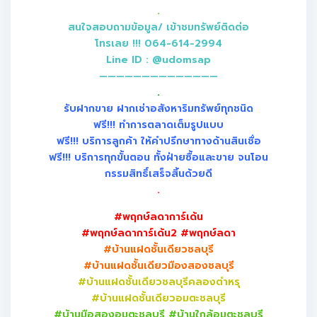
.
สนใจสอบถามข้อมูล/ เข้าชมทรัพย์ติดต่อ
โทรเลย !!! 064-614-2994
Line ID : @udomsap
——————————————
.
รับฝากขาย ฝากเช่าอสังหาริมทรัพย์ทุกชนิด
ฟรี!!! ทำการตลาดเต็มรูปแบบ
ฟรี!!! บริการลูกค้า ให้คำปรึกษาทางด้านสินเชื่อ
ฟรี!!! บริการทุกขั้นตอน ทั้งฝ่ายซื้อและขาย จนโอน
กรรมสิทธิ์เสร็จสิ้นด้วยดี
.
#พฤกษ์ลดาการ์เด้น
#พฤกษ์ลดาการ์เด้น2 #พฤกษ์ลดา
#บ้านแฝดชั้นเดียวชลบุรี
#บ้านแฝดชั้นเดียวมืองสองชลบุรี
#บ้านแฝดชั้นเดียวชลบุรีคลองตำหรุ
#บ้านแฝดชั้นเดียวอมตะชลบุรี
#บ้านมือสองอมตะชลบุรี #บ้านใกล้อมตะชลบุรี