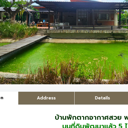
on
Address
Details
บ้านพักตากอากาศสวย พร
บนที่ดินพัฒนาแล้ว 5 ไร