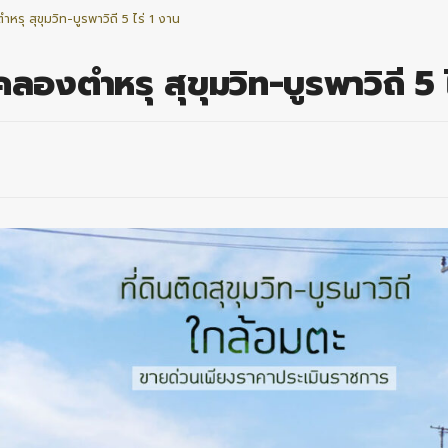
หรุ สุขุมวิท-บูรพาวิถี 5 ไร่ 1 งาน
คลองตำหรุ สุขุมวิท-บูรพาวิถี 5 