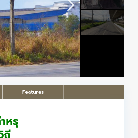
Features
ำหรุ
ิถี