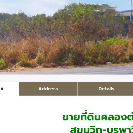
on
Address
Details
ขายที่ดินคลองต
สุขุมวิท-บูรพาว