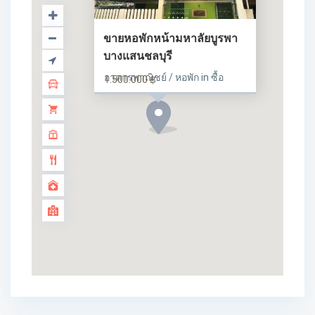
ขายหอพักหน้ามหาลัยบูรพา
บางแสนชลบุรี
อาคารพาณิชย์ / หอพัก in ซื้อ
1.500.000 ฿