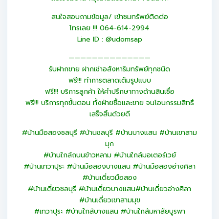
สนใจสอบถามข้อมูล/ เข้าชมทรัพย์ติดต่อ
โทรเลย !!! 064-614-2994
Line ID : @udomsap
——————————————
รับฝากขาย ฝากเช่าอสังหาริมทรัพย์ทุกชนิด
ฟรี!!! ทำการตลาดเต็มรูปแบบ
ฟรี!!! บริการลูกค้า ให้คำปรึกษาทางด้านสินเชื่อ
ฟรี!!! บริการทุกขั้นตอน ทั้งฝ่ายซื้อและขาย จนโอนกรรมสิทธิ์
เสร็จสิ้นด้วยดี
#บ้านมือสองชลบุรี #บ้านชลบุรี #บ้านบางแสน #บ้านเขาสาม
มุก
#บ้านใกล้ถนนข้าวหลาม #บ้านใกล้มอเตอร์เวย์
#บ้านเทวาปุระ #บ้านมือสองบางแสน #บ้านมือสองอ่างศิลา
#บ้านเดี่ยวมือสอง
#บ้านเดี่ยวชลบุรี #บ้านเดี่ยวบางแสน#บ้านเดี่ยวอ่างศิลา
#บ้านเดี่ยวเขาสามมุข
#เทวาปุระ #บ้านใกล้บางแสน #บ้านใกล้มหาลัยบูรพา