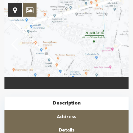
Description
Address
Details