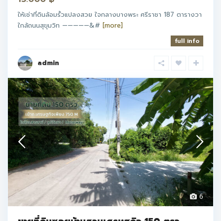
ให้เช่าที่ดินล้อมรั้วแปลงสวย ใจกลางบางพระ ศรีราชา 187 ตารางวา
ใกล้ถนนสุขุมวิท —————&#
[more]
full info
admin
6