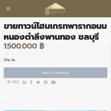
ขายทาวน์โฮมเกรทพารากอนน
หนองตำลึงพานทอง ชลบุรี
1.500.000 ฿
บ้าน
in
add to favorites
883