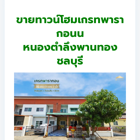
ขายทาวน์โฮมเกรทพารา
กอนน
หนองตำลึงพานทอง
ชลบุรี