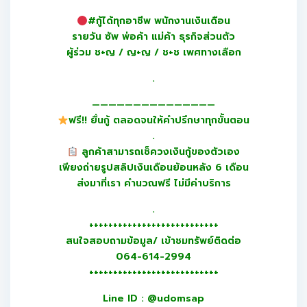
#กู้ได้ทุกอาชีพ พนักงานเงินเดือน
รายวัน ซัพ พ่อค้า แม่ค้า ธุรกิจส่วนตัว
ผู้ร่วม ช+ญ / ญ+ญ / ช+ช เพศทางเลือก
.
———————————————
ฟรี!! ยื่นกู้ ตลอดจนให้คำปรึกษาทุกขั้นตอน
.
ลูกค้าสามารถเช็ควงเงินกู้ของตัวเอง
เพียงถ่ายรูปสลิปเงินเดือนย้อนหลัง 6 เดือน
ส่งมาที่เรา คำนวณฟรี ไม่มีค่าบริการ
.
+++++++++++++++++++++++++++
สนใจสอบถามข้อมูล/ เข้าชมทรัพย์ติดต่อ
064-614-2994
+++++++++++++++++++++++++++
Line ID : @udomsap