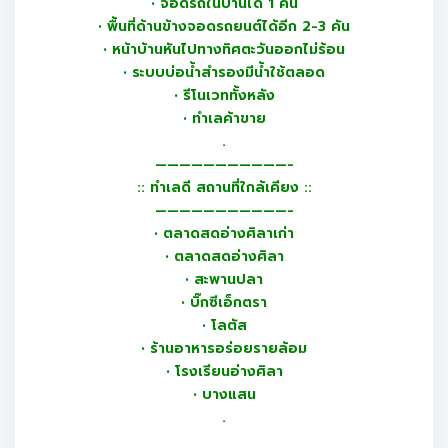
• จอดรถในบ้านได้ 1 คัน
• พื้นที่ด้านข้างจอดรถยนต์ได้อีก 2-3 คัน
• หน้าบ้านหันไปทางทิศตะวันออกไม่ร้อน
• ระบบบ่อน้ำสำรองมีน้ำใช้ตลอด
• รีโนเวททั้งหลัง
• ทำเลค้าขาย
.
———————————-
:: ทำเลดี สถานที่ใกล้เคียง ::
———————————-
• ตลาดสดอ่างศิลาเก่า
• ตลาดสดอ่างศิลา
• สะพานปลา
• บิ๊กซีเอ็กตรา
• โลตัส
• ร้านอาหารอร่อยรายล้อม
• โรงเรียนอ่างศิลา
• บางแสน
.