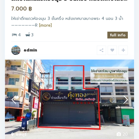
7.000 ฿
ให้เช่าตึกแถวห้องมุม 3 ชั้นครึ่ง หลังเทศบาลบางพระ 4 นอน 3 น้ำ
———————R
[more]
4
3
full info
admin
ชลบุรี
20