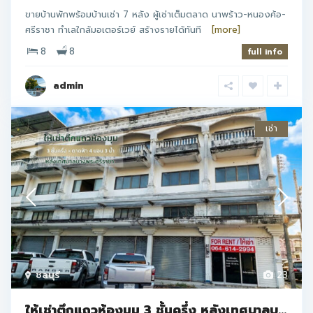
ขายบ้านพักพร้อมบ้านเช่า 7 หลัง ผู้เช่าเต็มตลาด นาพร้าว-หนองค้อ-
ศรีราชา ทำเลใกล้มอเตอร์เวย์ สร้างรายได้ทันที
[more]
8
8
full info
admin
เช่า
ชลบุรี
23
ให้เช่าตึกแถวห้องมุม 3 ชั้นครึ่ง หลังเทศบาลบ...