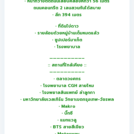
• หน้ากว้างติดถนนเลียบคลองหกวา 56 เมตร
ถนนคอนกรีต 2 เลนสวนกันได้สบาย
• ลึก 394 เมตร
• ที่ดินไข่ดาว
• รายล้อมด้วยหมู่บ้านเต็มหมดแล้ว
• ซูปเปอร์มาเก็ต
• โรงพยาบาล
—————————–
:: สถานที่ใกล้เคียง ::
—————————–
• ตลาดวงศกร
• โรงพยาบาล CGH สายไหม
• โรงพยาลสินแพทย์ ลำลูกกา
• มหาวิทยาลัยเวสเทิร์น วิทยาเขตกรุงเทพ-วัชรพล
• Makro
• บิ๊กซี
• แมกแวลู
• BTS สายสีเขียว
• Motorway