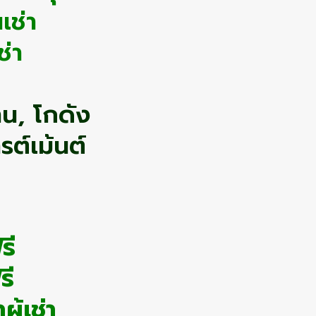
เช่า
่า
าน, โกดัง
รต์เม้นต์
รี
รี
ู้เช่า