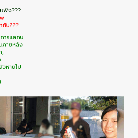
้านพัง???
าพ
ากัน???
่านการแสกน
ในภายหลัง
า,
า
แล้วหายไป
น