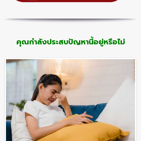
คุณกำลังประสบปัญหานี้อยู่หรือไม่