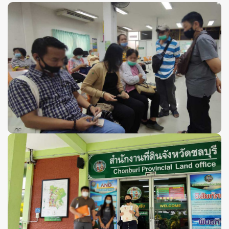
เปลี่ยนบ้านให้เป็นเงินสด
บ้านรกร้าง ไม่มีคนดูแล
เสียทั้งดอกเบี้ย
และโอกาส
หมุนบ้านเป็นเงินสด
เป็นทางออกที่ดีอีกวิธี
อนุมัติไว โอนไว
ตัดภาระเรื่องดอกเบี้ย
และทำการตลาดขายเองที่ยาวนาน
จนรอไม่ไหว