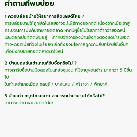
คำถามที่พบบ่อย
1 ควรปล่อยบ้านให้ธนาคารยึดเลยดีไหม ?
การปล่อยบ้านให้ถูกยึดไปเลยอาจจะไม่ใช่ทางออกที่ดี เนื่องจากเมื่อเข้าสู่
กระบวนการบังคับขายทอดตลาด หากมีผู้ซื้อไปในราคาต่ำกว่ายอดหนี้
และดอกเบี้ยที่ติดพันอยู่ เท่ากับว่าเจ้าของบ้านยังคงต้องชดชำระยอด
ค้าง+ดอกเบี้ยที่วิ่งไปเรื่อยๆ อีกทั้งยังมีโอกาสถูกตามสืบทรัพย์ชิ้นอื่นๆ
เพื่อบังคับขายทอดตลาดมาใช้หนี้
2 บ้านของฉันเข้าเกณฑ์รับซื้อหรือไม่ ?
ทางเรารับซื้อบ้านมือสองในแหล่งชุมชน ที่มีอายุผ่อนชำระมากกว่า 5 ปีขึ้น
ไป
ในทำเลอำเภอเมือง ชลบุรี / บางแสน / ศรีราชา / พัทยาค่ะ
3 บ้านเก่า ทรุดโทรมมาก สามารถนำมาขายได้หรือไม่?
สามารถนำมาเสนอขายได้ค่ะ