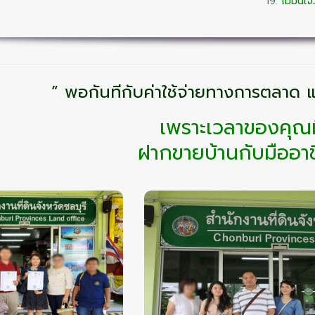
ไม่มั่นใจ
” พอกันทีกับค่าใช้จ่ายทางการตลาด
เพราะเวลาของคุณม
ฝากขายบ้านกับมืออาช
ิจไม่ดี แต่
รอยยิ้มของลูกค้า 
ี่ดินมีโอนทุก
หัวใจหลักในงานบร
วัน
ของเรา
เศรษฐกิจไม่ดี
ดูแลทุกขั้นตอน