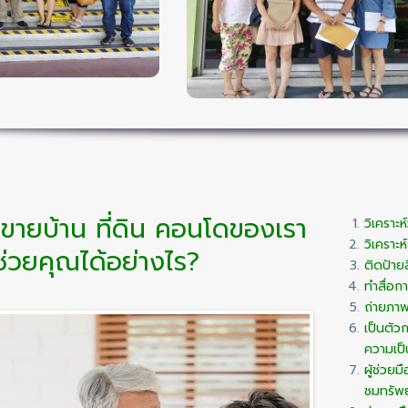
ิน คอนโดคือปัจจัย 4
จนกระทั่งถึงการโอนกรรมสิทธิ์อย่างร
ที่ถูกต้องและมากพอ
เจ้าของทรัพย์ และลูกค้าชื่นมื่
คัญในการปิดการขายค่ะ
Happy ถ้วนหน้าค่ะ
ขอบคุณลูกค้าที่ไว้วางใจให้เราดูแล
ขายบ้าน ที่ดิน คอนโดของเรา
วิเคราะ
วิเคราะห
ช่วยคุณได้อย่างไร?
ติดป้าย
ทำสื่อก
ถ่ายภา
เป็นตัว
ความเป
ผู้ช่วย
ชมทรัพย