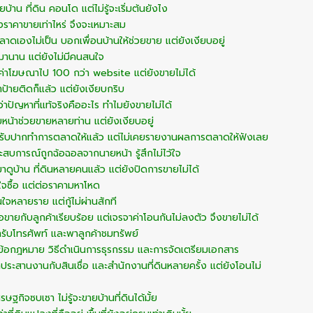
้าน ที่ดิน คอนโด แต่ไม่รู้จะเริ่มต้นยังไง
ตั้งราคาขายเท่าไหร่ จึงจะเหมาะสม
าดเองไม่เป็น บอกเพื่อนบ้านให้ช่วยขาย แต่ยังเงียบอยู่
านาน แต่ยังไม่มีคนสนใจ
่าโฆษณาไป 100 กว่า website แต่ยังขายไม่ได้
ป้ายติดก็แล้ว แต่ยังเงียบกริบ
ว่าปัญหาที่แท้จริงคืออะไร ทำไมยังขายไม่ได้
น้าช่วยขายหลายท่าน แต่ยังเงียบอยู่
รับปากทำการตลาดให้แล้ว แต่ไม่เคยรายงานผลการตลาดให้ฟังเลย
ะสบการณ์ถูกฉ้อฉอลจากนายหน้า รู้สึกไม่ไว้ใจ
ามาดูบ้าน ที่ดินหลายคนแล้ว แต่ยังปิดการขายไม่ได้
จซื้อ แต่ต่อราคามหาโหด
ใจหลายราย แต่กู้ไม่ผ่านสักที
อขายกับลูกค้าเรียบร้อย แต่เจรจาค่าโอนกันไม่ลงตัว จึงขายไม่ได้
ลารับโทรศัพท์ และพาลูกค้าชมทรัพย์
ข้อกฎหมาย วิธีดำเนินการธุรกรรม และการจัดเตรียมเอกสาร
าประสานงานกับสินเชื่อ และสำนักงานที่ดินหลายครั้ง แต่ยังโอนไม่
ษฐกิจซบเซา ไม่รู้จะขายบ้านที่ดินได้มั้ย