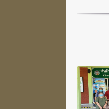
เศรษฐก
สำนักงานท
ถึงแม้