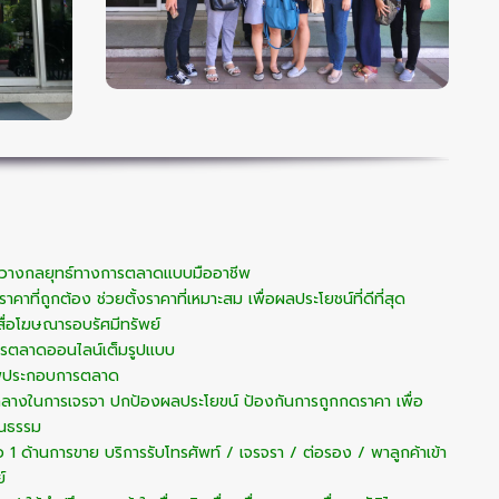
าบรื่น
ช่วยทำการตลาด กระจายไปยังฐานลูกค้า
น
มาให้เราดูแลการขายบ้าน ที่ดิน คอนโดนะคะ
นะคะ
ห์วางกลยุทธ์ทางการตลาดแบบมืออาชีพ
์ราคาที่ถูกต้อง ช่วยตั้งราคาที่เหมาะสม เพื่อผลประโยชน์ที่ดีที่สุด
สื่อโฆษณารอบรัศมีทรัพย์
ารตลาดออนไลน์เต็มรูปแบบ
พประกอบการตลาด
กลางในการเจรจา ปกป้องผลประโยขน์ ป้องกันการถูกกดราคา เพื่อ
็นธรรม
มือ 1 ด้านการขาย บริการรับโทรศัพท์ / เจรจรา / ต่อรอง / พาลูกค้าเข้า
์