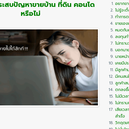
ะสบปัญหาขายบ้าน ที่ดิน คอนโด
อยากขายบ
ไม่รู้จะ
หรือไม่
ทำการตล
ขายเองม
หมดกับค
ลงทุนทำ
ไม่ทราบ
บอกนายห
นายหน้า
เคยมีปร
มีลูกค้
มีคนสนใ
ลูกค้าสน
ตกลงซื้
ไม่มีเว
ไม่ทราบ
เสียเวล
สำเร็จ
วิกฤตเศร