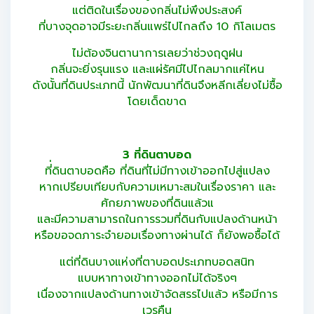
แต่ติดในเรื่องของกลิ่นไม่พึงประสงค์
ที่บางจุดอาจมีระยะกลิ่นแพร่ไปไกลถึง 10 กิโลเมตร
ไม่ต้องจินตานาการเลยว่าช่วงฤดูฝน
กลิ่นจะยิ่งรุนแรง และแผ่รัศมีไปไกลมากแค่ไหน
ดังนั้นที่ดินประเภทนี้ นักพัฒนาที่ดินจึงหลีกเลี่ยงไม่ซื้อ
โดยเด็ดขาด
3 ที่ดินตาบอด
ที่่ดินตาบอดคือ ที่ดินที่ไม่มีทางเข้าออกไปสู่แปลง
หากเปรียบเทียบกับความเหมาะสมในเรื่องราคา และ
ศักยภาพของที่ดินแล้วแ
และมีความสามารถในการรวมที่ดินกับแปลงด้านหน้า
หรือขอจดภาระจำยอมเรื่องทางผ่านได้ ก็ยังพอซื้อได้
แต่ที่ดินบางแห่งที่ตาบอดประเภทบอดสนิท
แบบหาทางเข้าทางออกไม่ได้จริงๆ
เนื่องจากแปลงด้านทางเข้าจัดสรรไปแล้ว หรือมีการ
เวรคืน